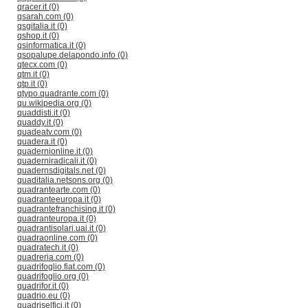
qracer.it (0)
qsarah.com (0)
qsgitalia.it (0)
qshop.it (0)
qsinformatica.it (0)
qsopalupe.delapondo.info (0)
qtecx.com (0)
qtm.it (0)
qtp.it (0)
qtypo.quadrante.com (0)
qu.wikipedia.org (0)
quaddisti.it (0)
quaddy.it (0)
quadeatv.com (0)
quadera.it (0)
quadernionline.it (0)
quaderniradicali.it (0)
quadernsdigitals.net (0)
quaditalia.netsons.org (0)
quadrantearte.com (0)
quadranteeuropa.it (0)
quadrantefranchising.it (0)
quadranteuropa.it (0)
quadrantisolari.uai.it (0)
quadraonline.com (0)
quadratech.it (0)
quadreria.com (0)
quadrifoglio.fiat.com (0)
quadrifoglio.org (0)
quadrifor.it (0)
quadrio.eu (0)
quadriselfici.it (0)