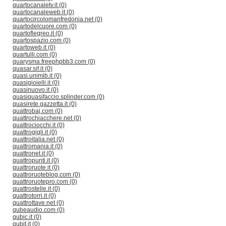
quartocanaletv.it (0)
quartocanaleweb.it (0)
quartocircolomanfredonia.net (0)
quartodelcuore.com (0)
quartoflegreo.it (0)
quartospazio.com (0)
quartoweb.it (0)
quartulli.com (0)
quarysma.freephpbb3.com (0)
quasar.sif.it (0)
quasi.unimib.it (0)
quasigioielli.it (0)
quasinuovo.it (0)
quasiquasifaccio.splinder.com (0)
quasirete.gazzetta.it (0)
quattrobaj.com (0)
quattrochiacchere.net (0)
quattrociocchi.it (0)
quattrogigli.it (0)
quattroitalia.net (0)
quattromania.it (0)
quattronet.it (0)
quattropunti.it (0)
quattroruote.it (0)
quattroruoteblog.com (0)
quattroruotepro.com (0)
quattrostelle.it (0)
quattrotorri.it (0)
quattrottave.net (0)
qubeaudio.com (0)
qubic.it (0)
qubit.it (0)