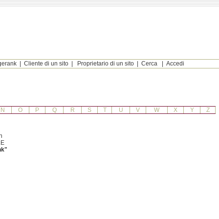
ugerank
|
Cliente di un sito
|
Proprietario di un sito
|
Cerca
|
Accedi
N
O
P
Q
R
S
T
U
V
W
X
Y
Z
n
LE
nk"