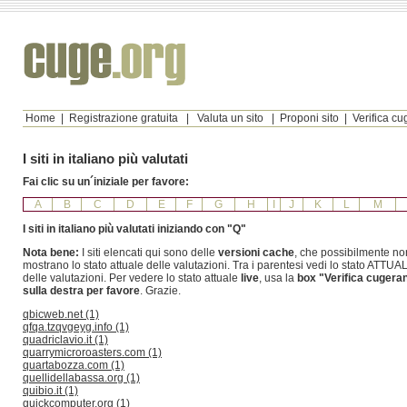
Home
|
Registrazione gratuita
|
Valuta un sito
|
Proponi sito
|
Verifica c
I siti in italiano più valutati
Fai clic su un´iniziale per favore:
A
B
C
D
E
F
G
H
I
J
K
L
M
I siti in italiano più valutati iniziando con "Q"
Nota bene:
I siti elencati qui sono delle
versioni cache
, che possibilmente no
mostrano lo stato attuale delle valutazioni. Tra i parentesi vedi lo stato ATTUA
delle valutazioni. Per vedere lo stato attuale
live
, usa la
box "Verifica cugera
sulla destra per favore
. Grazie.
qbicweb.net (1)
qfqa.tzqvgeyg.info (1)
quadriclavio.it (1)
quarrymicroroasters.com (1)
quartabozza.com (1)
quellidellabassa.org (1)
quibio.it (1)
quickcomputer.org (1)