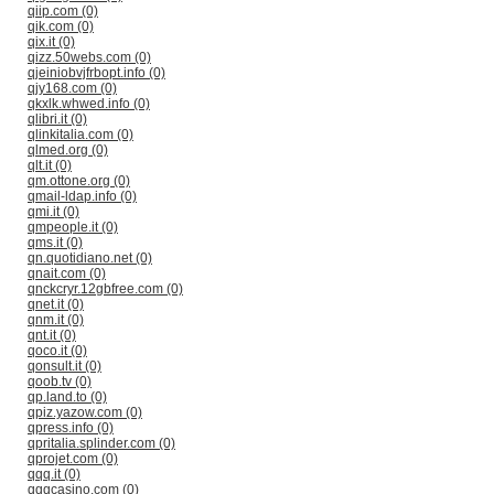
qiip.com (0)
qik.com (0)
qix.it (0)
qizz.50webs.com (0)
qjeiniobvjfrbopt.info (0)
qjy168.com (0)
qkxlk.whwed.info (0)
qlibri.it (0)
qlinkitalia.com (0)
qlmed.org (0)
qlt.it (0)
qm.ottone.org (0)
qmail-ldap.info (0)
qmi.it (0)
qmpeople.it (0)
qms.it (0)
qn.quotidiano.net (0)
qnait.com (0)
qnckcryr.12gbfree.com (0)
qnet.it (0)
qnm.it (0)
qnt.it (0)
qoco.it (0)
qonsult.it (0)
qoob.tv (0)
qp.land.to (0)
qpiz.yazow.com (0)
qpress.info (0)
qpritalia.splinder.com (0)
qprojet.com (0)
qqq.it (0)
qqqcasino.com (0)