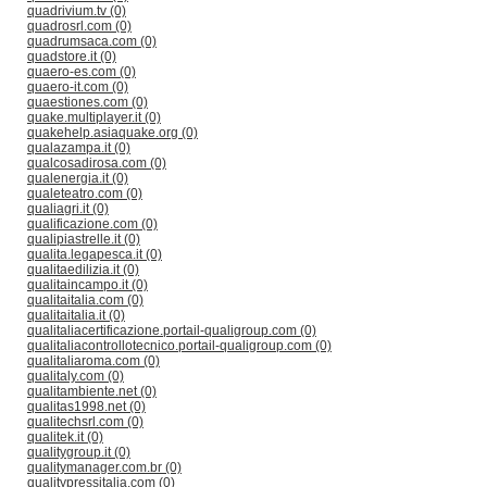
quadrivium.tv (0)
quadrosrl.com (0)
quadrumsaca.com (0)
quadstore.it (0)
quaero-es.com (0)
quaero-it.com (0)
quaestiones.com (0)
quake.multiplayer.it (0)
quakehelp.asiaquake.org (0)
qualazampa.it (0)
qualcosadirosa.com (0)
qualenergia.it (0)
qualeteatro.com (0)
qualiagri.it (0)
qualificazione.com (0)
qualipiastrelle.it (0)
qualita.legapesca.it (0)
qualitaedilizia.it (0)
qualitaincampo.it (0)
qualitaitalia.com (0)
qualitaitalia.it (0)
qualitaliacertificazione.portail-qualigroup.com (0)
qualitaliacontrollotecnico.portail-qualigroup.com (0)
qualitaliaroma.com (0)
qualitaly.com (0)
qualitambiente.net (0)
qualitas1998.net (0)
qualitechsrl.com (0)
qualitek.it (0)
qualitygroup.it (0)
qualitymanager.com.br (0)
qualitypressitalia.com (0)