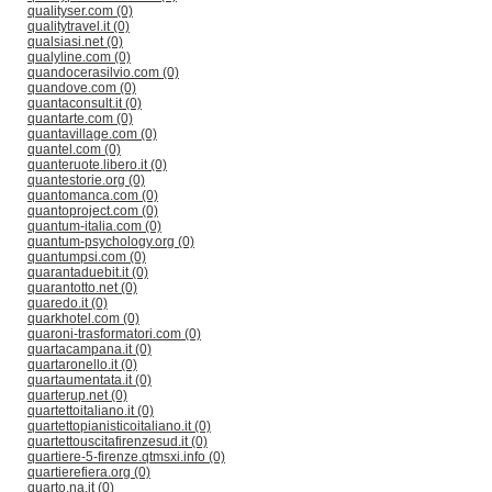
qualityser.com (0)
qualitytravel.it (0)
qualsiasi.net (0)
qualyline.com (0)
quandocerasilvio.com (0)
quandove.com (0)
quantaconsult.it (0)
quantarte.com (0)
quantavillage.com (0)
quantel.com (0)
quanteruote.libero.it (0)
quantestorie.org (0)
quantomanca.com (0)
quantoproject.com (0)
quantum-italia.com (0)
quantum-psychology.org (0)
quantumpsi.com (0)
quarantaduebit.it (0)
quarantotto.net (0)
quaredo.it (0)
quarkhotel.com (0)
quaroni-trasformatori.com (0)
quartacampana.it (0)
quartaronello.it (0)
quartaumentata.it (0)
quarterup.net (0)
quartettoitaliano.it (0)
quartettopianisticoitaliano.it (0)
quartettouscitafirenzesud.it (0)
quartiere-5-firenze.qtmsxi.info (0)
quartierefiera.org (0)
quarto.na.it (0)