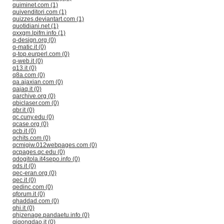
quiminet.com (1)
quivenditori.com (1)
quizzes.deviantart.com (1)
quotidiani.net (1)
qxxgm.lpifm.info (1)
q-design.org (0)
q-matic.it (0)
q-top.eurperl.com (0)
q-web.it (0)
q13.it (0)
q8a.com (0)
qa.ajaxian.com (0)
qajaq.it (0)
qarchive.org (0)
qbiclaser.com (0)
qbr.it (0)
qc.cuny.edu (0)
qcase.org (0)
qcb.it (0)
qchits.com (0)
qcmigiw.012webpages.com (0)
qcpages.qc.edu (0)
qdogitola.it4sepo.info (0)
qds.it (0)
qec-eran.org (0)
qec.it (0)
qedinc.com (0)
qforum.it (0)
qhaddad.com (0)
qhi.it (0)
qhjzenage.pandaetu.info (0)
qigongdao.it (0)