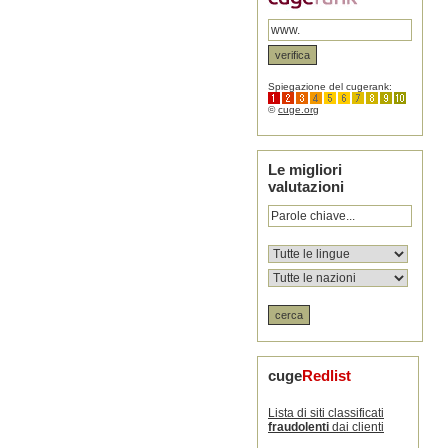
Spiegazione del cugerank:
©
cuge.org
Le migliori
valutazioni
cuge
Redlist
Lista di siti classificati
fraudolenti
dai clienti