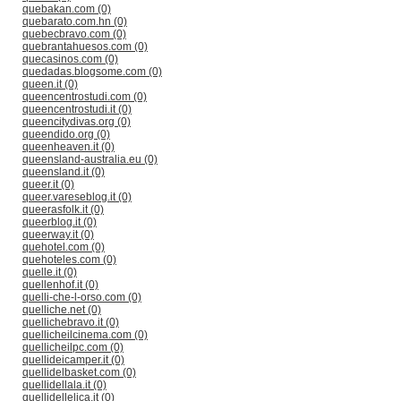
quebakan.com (0)
quebarato.com.hn (0)
quebecbravo.com (0)
quebrantahuesos.com (0)
quecasinos.com (0)
quedadas.blogsome.com (0)
queen.it (0)
queencentrostudi.com (0)
queencentrostudi.it (0)
queencitydivas.org (0)
queendido.org (0)
queenheaven.it (0)
queensland-australia.eu (0)
queensland.it (0)
queer.it (0)
queer.vareseblog.it (0)
queerasfolk.it (0)
queerblog.it (0)
queerway.it (0)
quehotel.com (0)
quehoteles.com (0)
quelle.it (0)
quellenhof.it (0)
quelli-che-l-orso.com (0)
quelliche.net (0)
quellichebravo.it (0)
quellicheilcinema.com (0)
quellicheilpc.com (0)
quellideicamper.it (0)
quellidelbasket.com (0)
quellidellala.it (0)
quellidellelica.it (0)