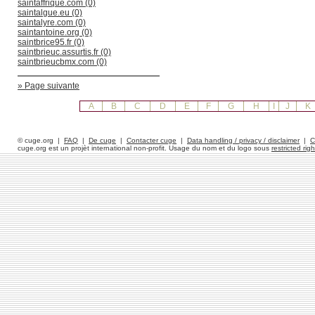
saintaffrique.com (0)
saintalgue.eu (0)
saintalyre.com (0)
saintantoine.org (0)
saintbrice95.fr (0)
saintbrieuc.assurtis.fr (0)
saintbrieucbmx.com (0)
» Page suivante
A
B
C
D
E
F
G
H
I
J
K
© cuge.org |
FAQ
|
De cuge
|
Contacter cuge
|
Data handling / privacy / disclaimer
|
C
cuge.org est un projèt international non-profit. Usage du nom et du logo sous
restricted righ