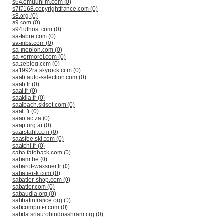
s64.emuunlim.com (0)
s7t7168.copyrightfrance.com (0)
s8.org (0)
s9.com (0)
s94.ufhost.com (0)
sa-fabre.com (0)
sa-mbs.com (0)
sa-meplon.com (0)
sa-vermorel.com (0)
sa.zeblog.com (0)
sa1992ra.skyrock.com (0)
saab.auto-selection.com (0)
saab.fr (0)
saai.fr (0)
saakila.fr (0)
saalbach.skiset.com (0)
saalt.fr (0)
saao.ac.za (0)
saap.org.ar (0)
saarstahl.com (0)
saasfee.ski.com (0)
saatchi.fr (0)
saba.fateback.com (0)
sabam.be (0)
sabarot-wassner.fr (0)
sabatier-k.com (0)
sabatier-shop.com (0)
sabatier.com (0)
sabaudia.org (0)
sabbatinfrance.org (0)
sabcomputer.com (0)
sabda.sriaurobindoashram.org (0)