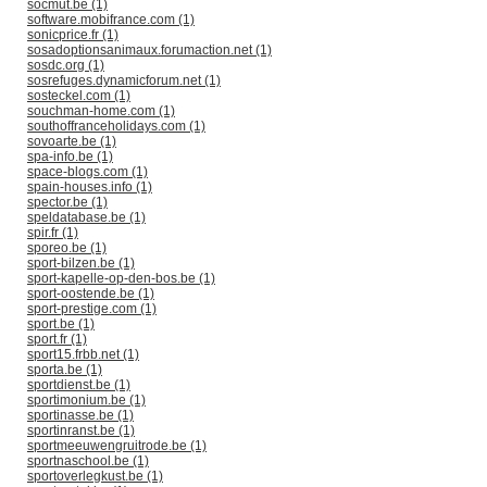
socmut.be (1)
software.mobifrance.com (1)
sonicprice.fr (1)
sosadoptionsanimaux.forumaction.net (1)
sosdc.org (1)
sosrefuges.dynamicforum.net (1)
sosteckel.com (1)
souchman-home.com (1)
southoffranceholidays.com (1)
sovoarte.be (1)
spa-info.be (1)
space-blogs.com (1)
spain-houses.info (1)
spector.be (1)
speldatabase.be (1)
spir.fr (1)
sporeo.be (1)
sport-bilzen.be (1)
sport-kapelle-op-den-bos.be (1)
sport-oostende.be (1)
sport-prestige.com (1)
sport.be (1)
sport.fr (1)
sport15.frbb.net (1)
sporta.be (1)
sportdienst.be (1)
sportimonium.be (1)
sportinasse.be (1)
sportinranst.be (1)
sportmeeuwengruitrode.be (1)
sportnaschool.be (1)
sportoverlegkust.be (1)