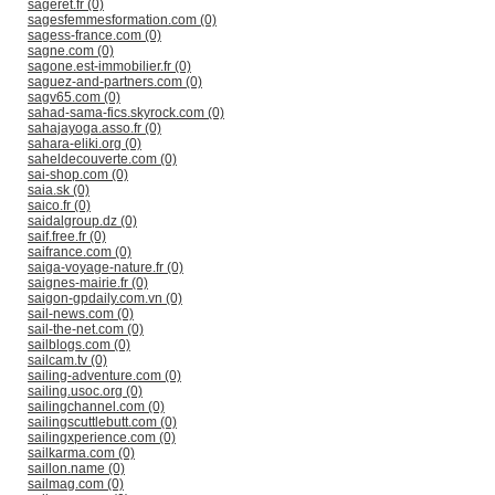
sageret.fr (0)
sagesfemmesformation.com (0)
sagess-france.com (0)
sagne.com (0)
sagone.est-immobilier.fr (0)
saguez-and-partners.com (0)
sagv65.com (0)
sahad-sama-fics.skyrock.com (0)
sahajayoga.asso.fr (0)
sahara-eliki.org (0)
saheldecouverte.com (0)
sai-shop.com (0)
saia.sk (0)
saico.fr (0)
saidalgroup.dz (0)
saif.free.fr (0)
saifrance.com (0)
saiga-voyage-nature.fr (0)
saignes-mairie.fr (0)
saigon-gpdaily.com.vn (0)
sail-news.com (0)
sail-the-net.com (0)
sailblogs.com (0)
sailcam.tv (0)
sailing-adventure.com (0)
sailing.usoc.org (0)
sailingchannel.com (0)
sailingscuttlebutt.com (0)
sailingxperience.com (0)
sailkarma.com (0)
saillon.name (0)
sailmag.com (0)