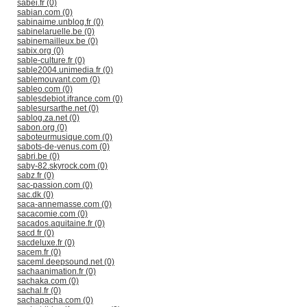
sabei.fr (0)
sabian.com (0)
sabinaime.unblog.fr (0)
sabinelaruelle.be (0)
sabinemailleux.be (0)
sabix.org (0)
sable-culture.fr (0)
sable2004.unimedia.fr (0)
sablemouvant.com (0)
sableo.com (0)
sablesdebiot.ifrance.com (0)
sablesursarthe.net (0)
sablog.za.net (0)
sabon.org (0)
saboteurmusique.com (0)
sabots-de-venus.com (0)
sabri.be (0)
saby-82.skyrock.com (0)
sabz.fr (0)
sac-passion.com (0)
sac.dk (0)
saca-annemasse.com (0)
sacacomie.com (0)
sacados.aquitaine.fr (0)
sacd.fr (0)
sacdeluxe.fr (0)
sacem.fr (0)
saceml.deepsound.net (0)
sachaanimation.fr (0)
sachaka.com (0)
sachal.fr (0)
sachapacha.com (0)