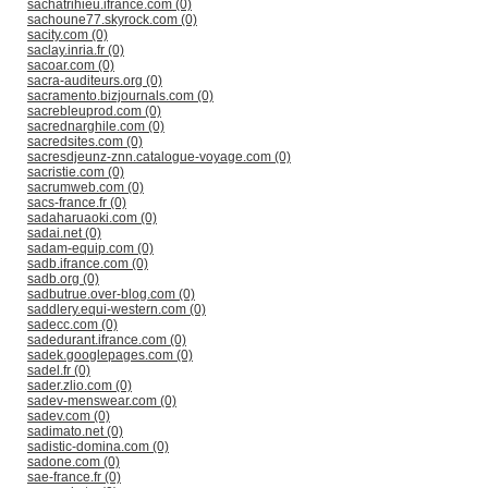
sachatrihieu.ifrance.com (0)
sachoune77.skyrock.com (0)
sacity.com (0)
saclay.inria.fr (0)
sacoar.com (0)
sacra-auditeurs.org (0)
sacramento.bizjournals.com (0)
sacrebleuprod.com (0)
sacrednarghile.com (0)
sacredsites.com (0)
sacresdjeunz-znn.catalogue-voyage.com (0)
sacristie.com (0)
sacrumweb.com (0)
sacs-france.fr (0)
sadaharuaoki.com (0)
sadai.net (0)
sadam-equip.com (0)
sadb.ifrance.com (0)
sadb.org (0)
sadbutrue.over-blog.com (0)
saddlery.equi-western.com (0)
sadecc.com (0)
sadedurant.ifrance.com (0)
sadek.googlepages.com (0)
sadel.fr (0)
sader.zlio.com (0)
sadev-menswear.com (0)
sadev.com (0)
sadimato.net (0)
sadistic-domina.com (0)
sadone.com (0)
sae-france.fr (0)