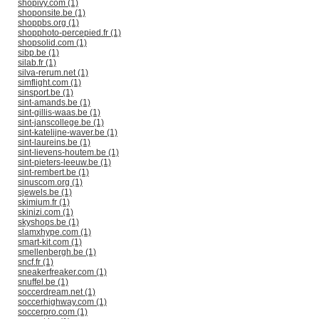
shopivy.com (1)
shoponsite.be (1)
shoppbs.org (1)
shopphoto-percepied.fr (1)
shopsolid.com (1)
sibp.be (1)
silab.fr (1)
silva-rerum.net (1)
simflight.com (1)
sinsport.be (1)
sint-amands.be (1)
sint-gillis-waas.be (1)
sint-janscollege.be (1)
sint-katelijne-waver.be (1)
sint-laureins.be (1)
sint-lievens-houtem.be (1)
sint-pieters-leeuw.be (1)
sint-rembert.be (1)
sinuscom.org (1)
sjewels.be (1)
skimium.fr (1)
skinizi.com (1)
skyshops.be (1)
slamxhype.com (1)
smart-kit.com (1)
smellenbergh.be (1)
sncf.fr (1)
sneakerfreaker.com (1)
snuffel.be (1)
soccerdream.net (1)
soccerhighway.com (1)
soccerpro.com (1)