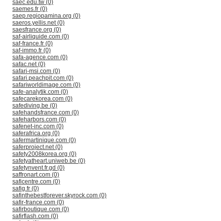
saec.edu.tw (0)
saemes.fr (0)
saep.regiopamina.org (0)
saeros.yellis.net (0)
saesfrance.org (0)
saf-airliquide.com (0)
saf-france.fr (0)
saf-immo.fr (0)
safa-agence.com (0)
safac.net (0)
safari-msi.com (0)
safari.peachpit.com (0)
safariworldimage.com (0)
safe-analytik.com (0)
safecarekorea.com (0)
safediving.be (0)
safehandsfrance.com (0)
safeharbors.com (0)
safenet-inc.com (0)
saferafrica.org (0)
safermartinique.com (0)
saferproject.net (0)
safety2008korea.org (0)
safetyatheart.uniweb.be (0)
safetynvent.fr.gd (0)
saffronart.com (0)
saficentre.com (0)
safig.fr (0)
safinthebestforever.skyrock.com (0)
safir-france.com (0)
safirboutique.com (0)
safirflash.com (0)