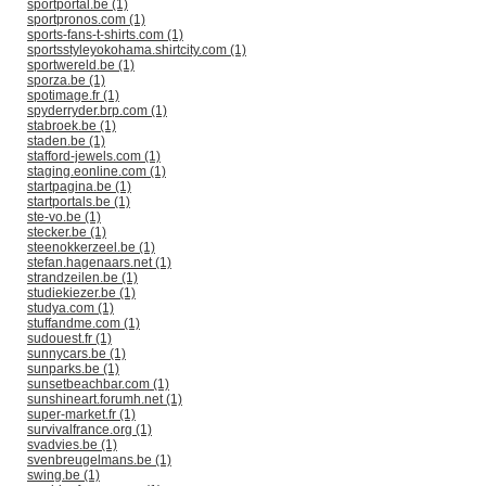
sportportal.be (1)
sportpronos.com (1)
sports-fans-t-shirts.com (1)
sportsstyleyokohama.shirtcity.com (1)
sportwereld.be (1)
sporza.be (1)
spotimage.fr (1)
spyderryder.brp.com (1)
stabroek.be (1)
staden.be (1)
stafford-jewels.com (1)
staging.eonline.com (1)
startpagina.be (1)
startportals.be (1)
ste-vo.be (1)
stecker.be (1)
steenokkerzeel.be (1)
stefan.hagenaars.net (1)
strandzeilen.be (1)
studiekiezer.be (1)
studya.com (1)
stuffandme.com (1)
sudouest.fr (1)
sunnycars.be (1)
sunparks.be (1)
sunsetbeachbar.com (1)
sunshineart.forumh.net (1)
super-market.fr (1)
survivalfrance.org (1)
svadvies.be (1)
svenbreugelmans.be (1)
swing.be (1)