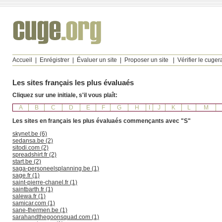
Accueil
|
Enrégistrer
|
Évaluer un site
|
Proposer un site
|
Vérifier le cuge
Les sites français les plus évaluaés
Cliquez sur une initiale, s'il vous plaît:
A
B
C
D
E
F
G
H
I
J
K
L
M
Les sites en français les plus évaluaés commençants avec "S"
skynet.be (6)
sedansa.be (2)
sitodi.com (2)
spreadshirt.fr (2)
start.be (2)
saga-personeelsplanning.be (1)
sage.fr (1)
saint-pierre-chanel.fr (1)
saintbarth.fr (1)
salewa.fr (1)
samicar.com (1)
sane-thermen.be (1)
sarahandthegoonsquad.com (1)