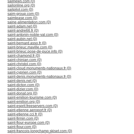
sailnews.com (0)
sailonline.org (0)
sailpilot.com (0)
saim-group.com (0)
saimlease.com (0)
saine-alimentation.com (0)
saint-adam.net (0)
saint-andre66.fr (0)
saint-antonin-noble-val.com (0)
saint-aubin.net (0)
saint-bernard.asso.fr (0)
saint-brieuc.maville.com (0)
saint-brieuc.pose-de-puce.info (0)
saint-chamond.fr (0)
saint-chinian.com (0)
saint-christol.com (0)
saint-cloud.monuments-nationaux.fr (0)
saint-cyprien.com (0)
saint-denis.monuments-nationaux.fr (0)
saint-denis.net (0)
saint-dicton.com (0)
saint-dizier.com (0)
saint-donat.org (0)
saint-emilion-tourisme.com (0)
saint-emilion.org (0)
saint-esprit.freeservers.com (0)
saint-etienne.aeroport.fr (0)
saint-etienne.cci.fr (0)
saint-firmin.com (0)
saint-flour-europe.com (0)
saint-flour.com (0)
saint-francois-longchamp.skiset.com (0)