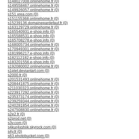
s148027008.onlinehome.fr (0)
s149558467.onlinehome.fr (0)
s149926057.onlinehome.fr (0)
s151.xrea.com (0)
s151155368.onlinehome.fr (0)
s15239136.domainepardefaut.fr (0)
s163129729.onlinehome.fr (0)
s165540931.e-shop.info (0)
s165588531.e-shop.info (0)
s165708278.e-shop.info (0)
s168005734.onlinehome.fr (0)
s170949301.onlinehome.fr (0)
s181996217.e-shop.info (0)
s182112182.e-shop.info (0)
s183201556.e-shop.info (0)
s192080002.onlinehome.fr (0)
s1plet.deviantart.com (0)
s2000.fr (0)
s201531493.onlinehome.fr (0)
s208441875.onlinehome.fr (0)
s211030323.onlinehome.fr (0)
s223917292.onlinehome.fr (0)
s235373174.onlinehome.fr (0)
s239259344.onlinehome.fr (0)
s240281854.onlinehome.fr (0)
s247508830.onlinehome.fr (0)
s2e2.fr (0)
s2prod.net (0)
s3v.com (0)
s4kur4xshiik.skyrock.com (0)
s4y.fr (0)
s63.photobucket.com (0)