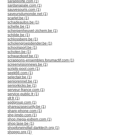
sarapporte.com (1)
sardanapale.com (1)
sauvesouris.com (1)
saveursdumonde.net (1)
scarlet.be (1)
schadeautos.be (1)
schelle.be (1)
scherpenheuvel-zichem.be (1)
schilde.be (1)
schlossberg.be (1)
scholengroepdender.be (1)
schoolsport.be (1)
schoten.be (1)
schwarzkopf.be (1)
scrappons-ensembles.forumactif.com (1)
screenvisionnews.be (1)
scripts-pool.com (1)
seek66.com (1)
selectair.be (1)
seniorennet.be (1)
seniorkicks.be (1)
serveur-france.com (1)
service-public.fr (1)
sfr.fr (1)
sgdgroup.com (1)
shareazasecurity.be (1)
sharp-phone.com (1)
shg.jimdo.com (1)
shop.mega-extrem.com (1)
shop.tase.be (1)
shopforwindfall.darktech.org (1)
shopgo.org (1)