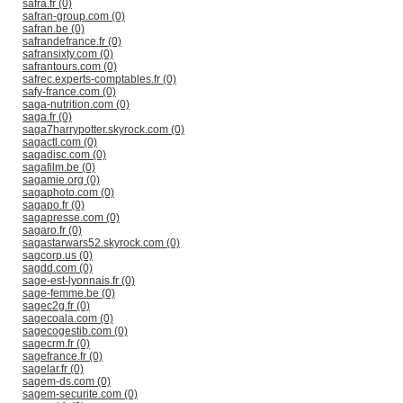
safra.fr (0)
safran-group.com (0)
safran.be (0)
safrandefrance.fr (0)
safransixty.com (0)
safrantours.com (0)
safrec.experts-comptables.fr (0)
safy-france.com (0)
saga-nutrition.com (0)
saga.fr (0)
saga7harrypotter.skyrock.com (0)
sagactl.com (0)
sagadisc.com (0)
sagafilm.be (0)
sagamie.org (0)
sagaphoto.com (0)
sagapo.fr (0)
sagapresse.com (0)
sagaro.fr (0)
sagastarwars52.skyrock.com (0)
sagcorp.us (0)
sagdd.com (0)
sage-est-lyonnais.fr (0)
sage-femme.be (0)
sagec2g.fr (0)
sagecoala.com (0)
sagecogestib.com (0)
sagecrm.fr (0)
sagefrance.fr (0)
sagelar.fr (0)
sagem-ds.com (0)
sagem-securite.com (0)