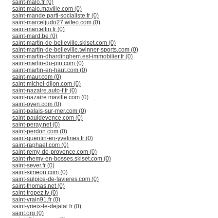
saint-malo.fr (0)
saint-malo.maville.com (0)
saint-mande.parti-socialiste.fr (0)
saint-marceljudo27.wifeo.com (0)
saint-marcellin.fr (0)
saint-mard.be (0)
saint-martin-de-belleville.skiset.com (0)
saint-martin-de-belleville.twinner-sports.com (0)
saint-martin-dhardinghem.est-immobilier.fr (0)
saint-martin-du-pin.com (0)
saint-martin-en-haut.com (0)
saint-maur.com (0)
saint-michel-dijon.com (0)
saint-nazaire.auto-f.fr (0)
saint-nazaire.maville.com (0)
saint-oyen.com (0)
saint-palais-sur-mer.com (0)
saint-pauldevence.com (0)
saint-peray.net (0)
saint-perdon.com (0)
saint-quentin-en-yvelines.fr (0)
saint-raphael.com (0)
saint-remy-de-provence.com (0)
saint-rhemy-en-bosses.skiset.com (0)
saint-sever.fr (0)
saint-simeon.com (0)
saint-sulpice-de-favieres.com (0)
saint-thomas.net (0)
saint-tropez.tv (0)
saint-vrain91.fr (0)
saint-yrieix-le-dejalat.fr (0)
saint.org (0)