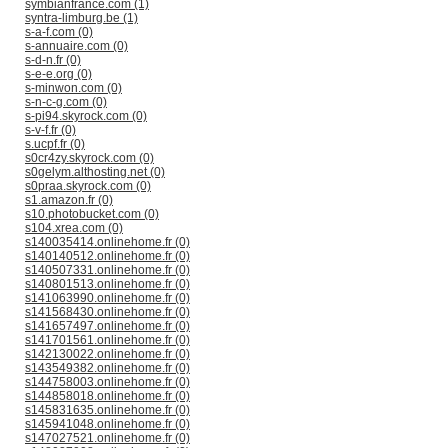
symbianfrance.com (1)
syntra-limburg.be (1)
s-a-f.com (0)
s-annuaire.com (0)
s-d-n.fr (0)
s-e-e.org (0)
s-minwon.com (0)
s-n-c-g.com (0)
s-pi94.skyrock.com (0)
s-v-f.fr (0)
s.ucpf.fr (0)
s0cr4zy.skyrock.com (0)
s0gelym.althosting.net (0)
s0praa.skyrock.com (0)
s1.amazon.fr (0)
s10.photobucket.com (0)
s104.xrea.com (0)
s140035414.onlinehome.fr (0)
s140140512.onlinehome.fr (0)
s140507331.onlinehome.fr (0)
s140801513.onlinehome.fr (0)
s141063990.onlinehome.fr (0)
s141568430.onlinehome.fr (0)
s141657497.onlinehome.fr (0)
s141701561.onlinehome.fr (0)
s142130022.onlinehome.fr (0)
s143549382.onlinehome.fr (0)
s144758003.onlinehome.fr (0)
s144858018.onlinehome.fr (0)
s145831635.onlinehome.fr (0)
s145941048.onlinehome.fr (0)
s147027521.onlinehome.fr (0)