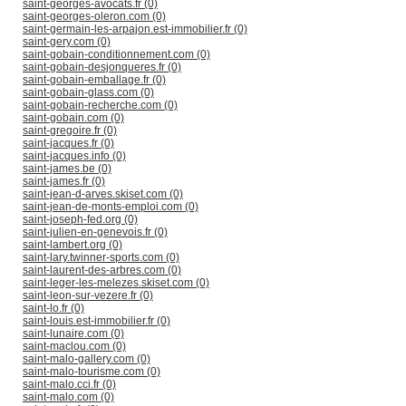
saint-georges-avocats.fr (0)
saint-georges-oleron.com (0)
saint-germain-les-arpajon.est-immobilier.fr (0)
saint-gery.com (0)
saint-gobain-conditionnement.com (0)
saint-gobain-desjonqueres.fr (0)
saint-gobain-emballage.fr (0)
saint-gobain-glass.com (0)
saint-gobain-recherche.com (0)
saint-gobain.com (0)
saint-gregoire.fr (0)
saint-jacques.fr (0)
saint-jacques.info (0)
saint-james.be (0)
saint-james.fr (0)
saint-jean-d-arves.skiset.com (0)
saint-jean-de-monts-emploi.com (0)
saint-joseph-fed.org (0)
saint-julien-en-genevois.fr (0)
saint-lambert.org (0)
saint-lary.twinner-sports.com (0)
saint-laurent-des-arbres.com (0)
saint-leger-les-melezes.skiset.com (0)
saint-leon-sur-vezere.fr (0)
saint-lo.fr (0)
saint-louis.est-immobilier.fr (0)
saint-lunaire.com (0)
saint-maclou.com (0)
saint-malo-gallery.com (0)
saint-malo-tourisme.com (0)
saint-malo.cci.fr (0)
saint-malo.com (0)