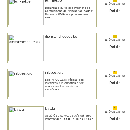
bcn-not.be
(1 évaluations)
Bienvenue sur le site internet des
Détails
Commissions de Nomination pour le
Notariat - Welkom op de website
van ...
dienstencheques.be
(1 évaluations)
Détails
infobest.org
(1 évaluations)
Les INFOBESTs, réseau des
Détails
instances d´information et de
conseil sur les questions
transfronta...
kitry.lu
(1 évaluations)
Société de services et d´ingénierie
Détails
informatique - SSII - KITRY GROUP