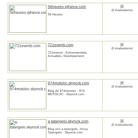
56heures.vjfrance.com
(0 évaluations)
56 Heures
721events.com
(0 évaluations)
721events - Evènementiels,
Actualités, Divertissement
974motoloc.skyrock.com
(0 évaluations)
Blog de 974motoloc - 974
MOTOLOC - Skyrock.com
a-tatangelo.skyrock.com
(0 évaluations)
Blog von a-tatangelo - Anna
Tatangelo - Skyrock.com