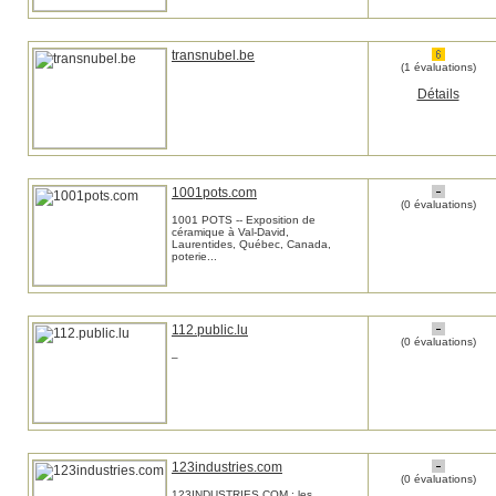
transnubel.be
(1 évaluations)
Détails
1001pots.com
(0 évaluations)
1001 POTS -- Exposition de
céramique à Val-David,
Laurentides, Québec, Canada,
poterie...
112.public.lu
(0 évaluations)
–
123industries.com
(0 évaluations)
123INDUSTRIES.COM : les