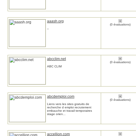
aaash.org
(0 évaluations)
–
abcclim.net
(0 évaluations)
ABC CLIM
abcdemploi.com
(0 évaluations)
Liens vers les sites gratuits de
recherche d emploi recrutement
embauche et travail temporaires
stage orien...
accellion.com