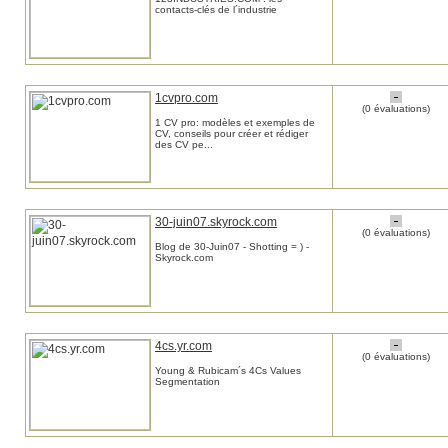
contacts-clés de l´industrie
1cvpro.com
(0 évaluations)
1 CV pro: modèles et exemples de
CV, conseils pour créer et rédiger
des CV pe...
30-juin07.skyrock.com
(0 évaluations)
Blog de 30-Juin07 - Shotting = ) -
Skyrock.com
4cs.yr.com
(0 évaluations)
Young & Rubicam´s 4Cs Values
Segmentation