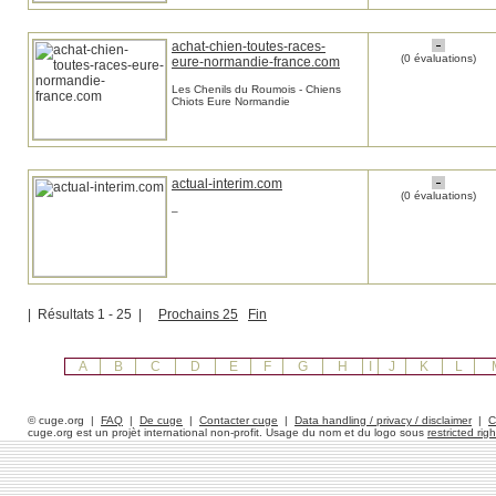
achat-chien-toutes-races-
(0 évaluations)
eure-normandie-france.com
Les Chenils du Roumois - Chiens
Chiots Eure Normandie
actual-interim.com
(0 évaluations)
–
| Résultats 1 - 25 |
Prochains 25
Fin
A
B
C
D
E
F
G
H
I
J
K
L
© cuge.org |
FAQ
|
De cuge
|
Contacter cuge
|
Data handling / privacy / disclaimer
|
C
cuge.org est un projèt international non-profit. Usage du nom et du logo sous
restricted righ