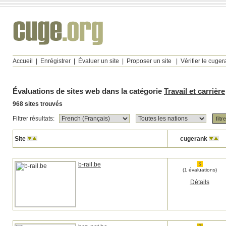
Accueil
|
Enrégistrer
|
Évaluer un site
|
Proposer un site
|
Vérifier le cuge
Évaluations de sites web dans la catégorie
Travail et carrière
968 sites trouvés
Filtrer résultats:
Site
cugerank
b-rail.be
(1 évaluations)
Détails