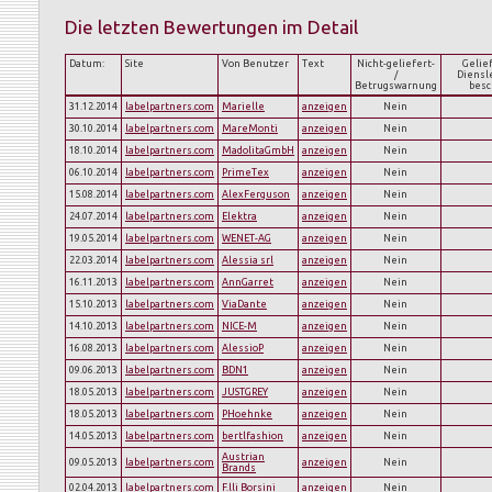
Die letzten Bewertungen im Detail
Datum:
Site
Von Benutzer
Text
Nicht-geliefert-
Gelie
/
Diensl
Betrugswarnung
bes
31.12.2014
labelpartners.com
Marielle
anzeigen
Nein
30.10.2014
labelpartners.com
MareMonti
anzeigen
Nein
18.10.2014
labelpartners.com
MadolitaGmbH
anzeigen
Nein
06.10.2014
labelpartners.com
PrimeTex
anzeigen
Nein
15.08.2014
labelpartners.com
AlexFerguson
anzeigen
Nein
24.07.2014
labelpartners.com
Elektra
anzeigen
Nein
19.05.2014
labelpartners.com
WENET-AG
anzeigen
Nein
22.03.2014
labelpartners.com
Alessia srl
anzeigen
Nein
16.11.2013
labelpartners.com
AnnGarret
anzeigen
Nein
15.10.2013
labelpartners.com
ViaDante
anzeigen
Nein
14.10.2013
labelpartners.com
NICE-M
anzeigen
Nein
16.08.2013
labelpartners.com
AlessioP
anzeigen
Nein
09.06.2013
labelpartners.com
BDN1
anzeigen
Nein
18.05.2013
labelpartners.com
JUSTGREY
anzeigen
Nein
18.05.2013
labelpartners.com
PHoehnke
anzeigen
Nein
14.05.2013
labelpartners.com
bertlfashion
anzeigen
Nein
Austrian
09.05.2013
labelpartners.com
anzeigen
Nein
Brands
02.04.2013
labelpartners.com
F.lli Borsini
anzeigen
Nein