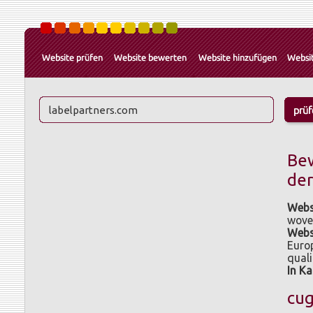
Be
der
Websi
woven
Webs
Europ
quali
In Ka
cu