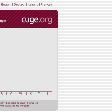
English
|
Deutsch
|
Italiano
|
Français
U
V
W
X
Y
Z
tsch
|
English
|
Italiano
|
Français
|
t von
www.thumbshots.de