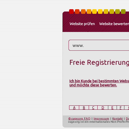
Freie Registrierun
Ich bin Kunde bei bestimmten Webs
und möchte diese bewerten.
A
B
C
D
E
F
© cuge.org
FAQ
|
Impressum
|
Kontakt
|
Da
cuge.org ist ein internationales Non-Profit-