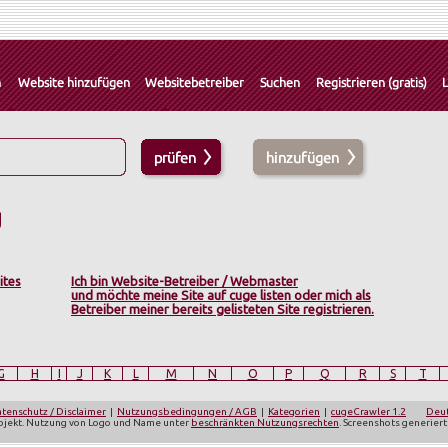
g
ites
Ich bin Website-Betreiber / Webmaster
und möchte meine Site auf cuge listen oder mich als
Betreiber meiner bereits gelisteten Site registrieren.
G
H
I
J
K
L
M
N
O
P
Q
R
S
T
tenschutz / Disclaimer
|
Nutzungsbedingungen / AGB
|
Kategorien
|
cugeCrawler 1.2
Deu
Projekt. Nutzung von Logo und Name unter
beschränkten Nutzungsrechten
. Screenshots generier